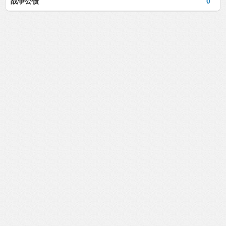
战争公债
0