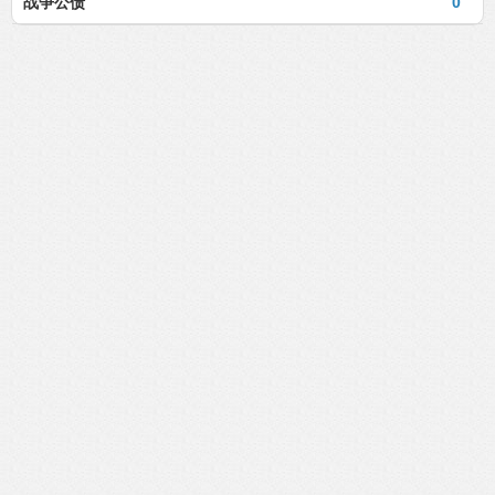
战争公债
0