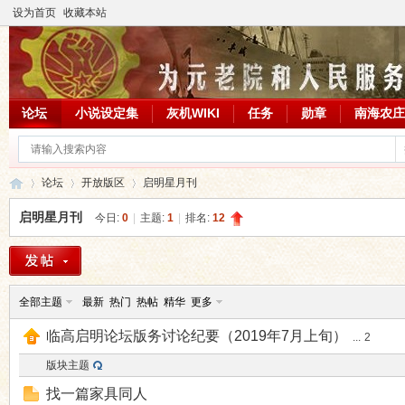
设为首页
收藏本站
论坛
小说设定集
灰机WIKI
任务
勋章
南海农庄
论坛
开放版区
启明星月刊
启明星月刊
今日:
0
|
主题:
1
|
排名:
12
临
»
›
›
全部主题
最新
热门
热帖
精华
更多
临高启明论坛版务讨论纪要（2019年7月上旬）
...
2
版块主题
找一篇家具同人